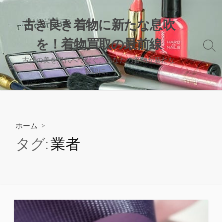
コ
ン
古き良き着物に新たな息吹
テ
を！着物買取の最前線
ン
検
ツ
索
古代の美を現代へつなぐ、あなたの着物が新たな
へ
切
物語に。
り
ス
替
キ
え
ッ
プ
ホーム
>
タグ:
業者