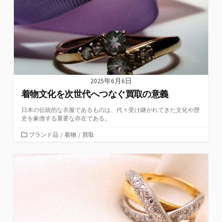
2025年6月6日
着物文化を次世代へつなぐ買取の意義
日本の伝統的な衣服であるものは、代々受け継がれてきた文化や歴
史を象徴する重要な存在である。
カ
ブランド品
/
着物
/
買取
テ
ゴ
リ
ー