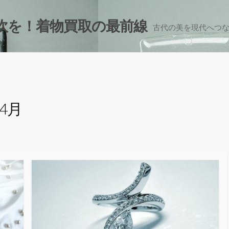
吹を！着物買取の最前線
古代の美を現代へつ
年4月