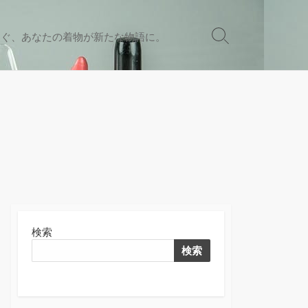
なぐ、あなたの着物が新たな物語に。
検
索
切
り
替
え
検索
検索