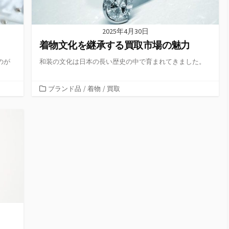
2025年4月30日
着物文化を継承する買取市場の魅力
のが
和装の文化は日本の長い歴史の中で育まれてきました。
カ
ブランド品
/
着物
/
買取
テ
ゴ
リ
ー