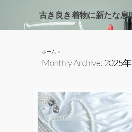
コ
ン
古き良き着物に新たな息
テ
ン
ツ
へ
ス
ホーム
>
キ
Monthly Archive:
2025
ッ
プ