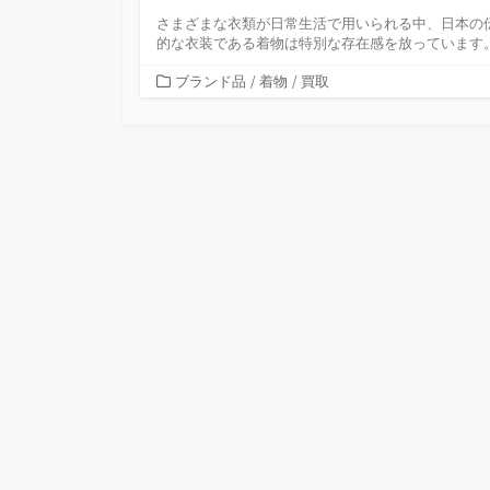
さまざまな衣類が日常生活で用いられる中、日本の
的な衣装である着物は特別な存在感を放っています
カ
ブランド品
/
着物
/
買取
テ
ゴ
リ
ー