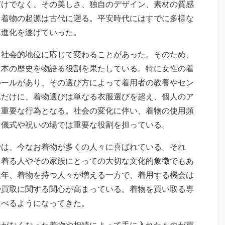
だけでなく、その美しさ、独自のデザイン、素材の質感
。着物の起源は古代に遡る。平安時代にはすでに多様な
ん進化を遂げていった。
、社会的地位に応じて変わることがあった。そのため、
日本の歴史を物語る役割を果たしている。特に女性の着
ルールがあり、その選び方によって着用者の教養やセン
れだけに、着物選びは単なる衣服選びを超え、個人のア
る重要な行為となる。社会の変化に伴い、着物の使用頻
な儀式や祝いの場では重要な役割を担っている。
では、今なお着物が多くの人々に喜ばれている。それ
、着る人やその家族にとっての大切な文化的象徴でもあ
近年、着物を持つ人々が増える一方で、着用する機会は
や買取に関する関心が高まっている。着物を買い取る専
選べるようになってきた。
会がなくなった着物や相続によって手に入れたものが買