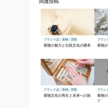
関連投稿
ブランド品
/
着物
/
買取
ブラン
着物の魅力と伝統文化の継承
着物
ブランド品
/
着物
/
買取
ブラン
着物文化の再生と未来への旅
着物
ぐ