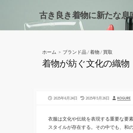
コ
ン
古き良き着物に新たな息
テ
ン
ツ
へ
ス
ホーム
>
ブランド品
/
着物
/
買取
キ
着物が紡ぐ文化の織物
ッ
プ
公
最
投
2025年6月24日
2025年5月26日
KOGURE
開
終
稿
日
更
者
新
衣服は文化や伝統を表現する重要な要
日
スタイルが存在する。
その中でも、和