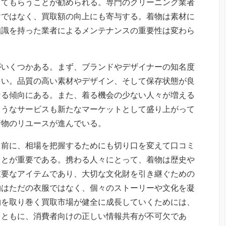
してもらうことが勧められる。専門のクリーニング業者
けではなく、買取額の向上にも寄与する。着物は素材に
知識を持った業者によるメンテナンスの重要性は変わら
がいくつかある。まず、ブランドやデザイナーの知名度
多い。品質の高い素材やデザイン、そして保存状態が良
なる傾向にある。また、着る機会の少ない人々が増える
ようなサービスも新たなマーケットとして盛り上がって
着物のリユースが進んでいる。
う前に、相場を把握するためにも切り口を変えて口コミ
ことが重要である。携わる人々にとって、着物は歴史や
重要なアイテムであり、大切な文化財を引き継ぐための
物はただの衣服ではなく、個々のストーリーや文化を凝
物を取り巻く買取市場が健全に成長していくためには、
とともに、消費者向けの正しい情報共有が不可欠であ