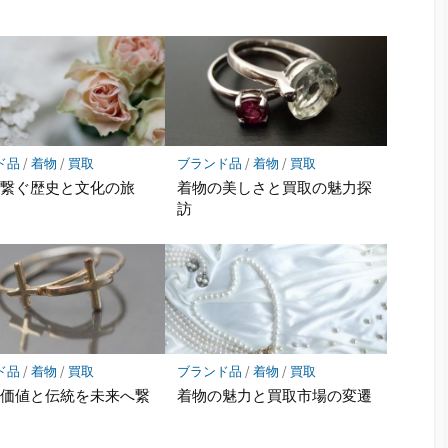
ド品
/
着物
/
買取
ブランド品
/
着物
/
買取
が繋ぐ歴史と文化の旅
着物の美しさと買取の魅力探
訪
ド品
/
着物
/
買取
ブランド品
/
着物
/
買取
の価値と伝統を未来へ繋
着物の魅力と買取市場の変遷