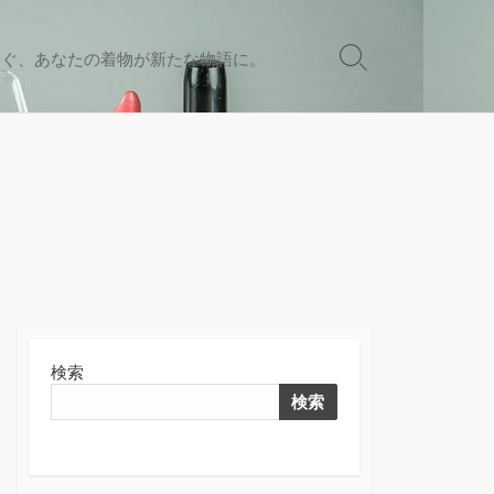
なぐ、あなたの着物が新たな物語に。
検
索
切
り
替
え
検索
検索